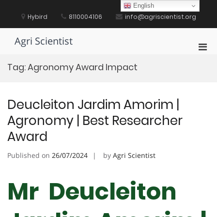
Skip
English
to
Hybird
8110004106
info@agriscientist.org
content
Agri Scientist
Pri
Men
Tag:
Agronomy Award Impact
for
Mobi
Deucleiton Jardim Amorim |
Agronomy | Best Researcher
Award
Published on
26/07/2024
by
Agri Scientist
Mr Deucleiton