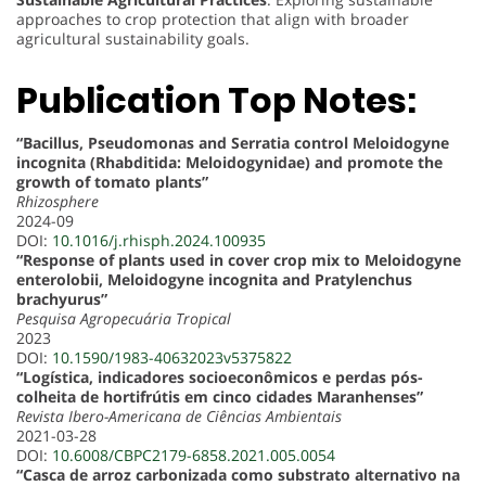
approaches to crop protection that align with broader
agricultural sustainability goals.
Publication Top Notes:
“Bacillus, Pseudomonas and Serratia control Meloidogyne
incognita (Rhabditida: Meloidogynidae) and promote the
growth of tomato plants”
Rhizosphere
2024-09
DOI:
10.1016/j.rhisph.2024.100935
“Response of plants used in cover crop mix to Meloidogyne
enterolobii, Meloidogyne incognita and Pratylenchus
brachyurus”
Pesquisa Agropecuária Tropical
2023
DOI:
10.1590/1983-40632023v5375822
“Logística, indicadores socioeconômicos e perdas pós-
colheita de hortifrútis em cinco cidades Maranhenses”
Revista Ibero-Americana de Ciências Ambientais
2021-03-28
DOI:
10.6008/CBPC2179-6858.2021.005.0054
“Casca de arroz carbonizada como substrato alternativo na