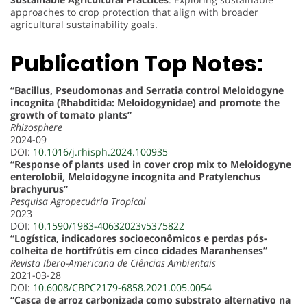
approaches to crop protection that align with broader
agricultural sustainability goals.
Publication Top Notes:
“Bacillus, Pseudomonas and Serratia control Meloidogyne
incognita (Rhabditida: Meloidogynidae) and promote the
growth of tomato plants”
Rhizosphere
2024-09
DOI:
10.1016/j.rhisph.2024.100935
“Response of plants used in cover crop mix to Meloidogyne
enterolobii, Meloidogyne incognita and Pratylenchus
brachyurus”
Pesquisa Agropecuária Tropical
2023
DOI:
10.1590/1983-40632023v5375822
“Logística, indicadores socioeconômicos e perdas pós-
colheita de hortifrútis em cinco cidades Maranhenses”
Revista Ibero-Americana de Ciências Ambientais
2021-03-28
DOI:
10.6008/CBPC2179-6858.2021.005.0054
“Casca de arroz carbonizada como substrato alternativo na