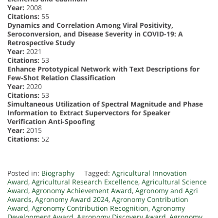
Year:
2008
Citations:
55
Dynamics and Correlation Among Viral Positivity,
Seroconversion, and Disease Severity in COVID-19: A
Retrospective Study
Year:
2021
Citations:
53
Enhance Prototypical Network with Text Descriptions for
Few-Shot Relation Classification
Year:
2020
Citations:
53
Simultaneous Utilization of Spectral Magnitude and Phase
Information to Extract Supervectors for Speaker
Verification Anti-Spoofing
Year:
2015
Citations:
52
Posted in:
Biography
Tagged:
Agricultural Innovation
Award
,
Agricultural Research Excellence
,
Agricultural Science
Award
,
Agronomy Achievement Award
,
Agronomy and Agri
Awards
,
Agronomy Award 2024
,
Agronomy Contribution
Award
,
Agronomy Contribution Recognition
,
Agronomy
Development Award
,
Agronomy Discovery Award
,
Agronomy