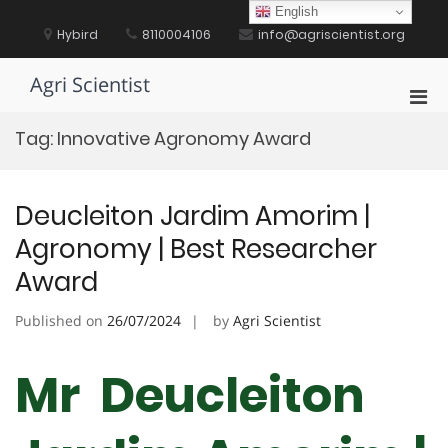
Skip
English
to
Hybird
8110004106
info@agriscientist.org
content
Agri Scientist
Pri
Men
Tag:
Innovative Agronomy Award
for
Mobi
Deucleiton Jardim Amorim |
Agronomy | Best Researcher
Award
Published on
26/07/2024
by
Agri Scientist
Mr Deucleiton