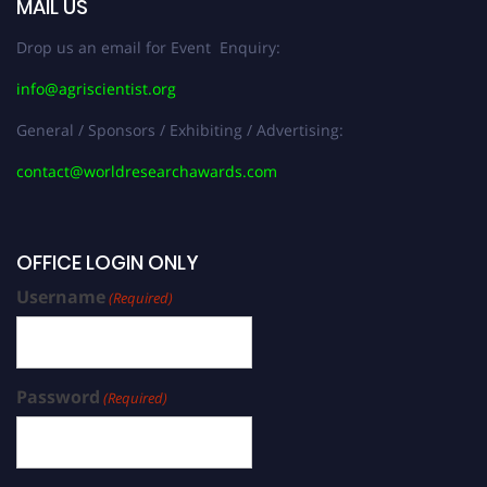
MAIL US
Drop us an email for Event Enquiry:
info@agriscientist.org
General / Sponsors / Exhibiting / Advertising:
contact@worldresearchawards.com
OFFICE LOGIN ONLY
Username
(Required)
Password
(Required)